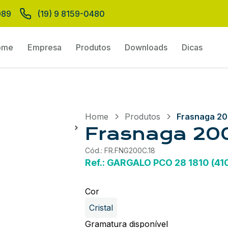
989
(19) 9 8159-0480
ome
Empresa
Produtos
Downloads
Dicas
Home
Produtos
Frasnaga 20
Frasnaga 200
Cód.: FR.FNG200C.18
Ref.: GARGALO PCO 28 1810 (410)
Cor
Cristal
Gramatura disponível