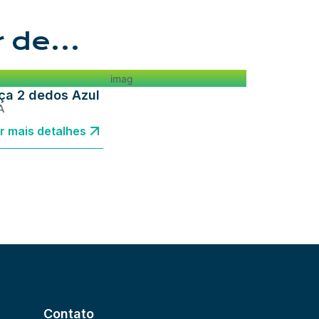
r de…
ça 2 dedos Azul
A
r mais detalhes
Contato