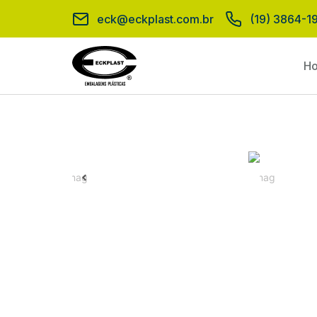
eck@eckplast.com.br
(19) 3864-1
H