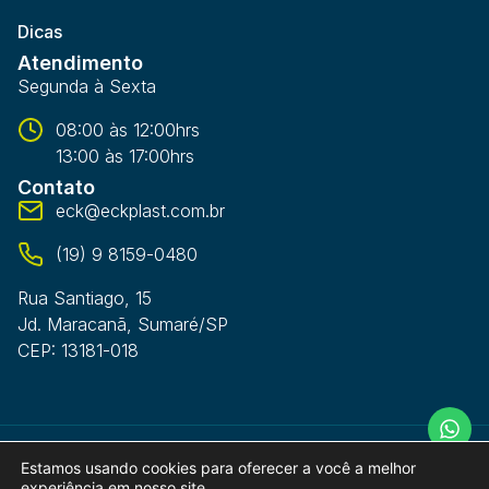
Dicas
Atendimento
Segunda à Sexta
08:00 às 12:00hrs
13:00 às 17:00hrs
Contato
eck@eckplast.com.br
(19) 9 8159-0480
Rua Santiago, 15
Jd. Maracanã, Sumaré/SP
CEP: 13181-018
Estamos usando cookies para oferecer a você a melhor
©2026. Todos os direitos reservados.
experiência em nosso site.